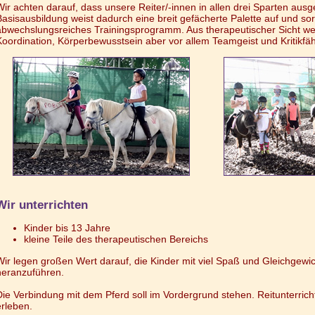
Wir achten darauf, dass unsere Reiter/-innen in allen drei Sparten ausg
Basisausbildung weist dadurch eine breit gefächerte Palette auf und sor
abwechslungsreiches Trainingsprogramm. Aus therapeutischer Sicht we
Koordination, Körperbewusstsein aber vor allem Teamgeist und Kritikfähi
Wir unterrichten
Kinder bis 13 Jahre
kleine Teile des therapeutischen Bereichs
Wir legen großen Wert darauf, die Kinder mit viel Spaß und Gleichgewi
heranzuführen.
Die Verbindung mit dem Pferd soll im Vordergrund stehen. Reitunterrich
erleben.