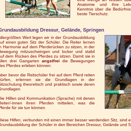
Anatomie und ihre Lebe
Kenntnis über die Bedürfnis
beste Tierschutz.
Grundausbildung Dressur, Gelände, Springen
Allergrößten Wert legen wir in der Grundausbildung
auf einen guten Sitz der Schüler. Die Reiter lernen
in Harmonie auf dem Pferderücken zu sitzen, in der
Bewegung mitzuschwingen und locker und stabil
auf dem Rücken des Pferdes zu sitzen. Damit sie in
allen drei Gangarten
angstfrei
die Bewegungen
des Pferdes erleben können.
Aber bevor die Reitschüler frei auf dem Pferd reiten
dürfen, erlernen sie die Grundlagen in der
Sitzschulung theoretisch und praktisch sowie deren
Grundlagen.
Die Hilfen sind Kommunikation (Sprache) mit denen
Reiter/-innen ihren Pferden mitteilen, was die
Pferde für sie tun können.
Diese Hilfen, verbunden mit einen immer besser werdenden Sitz, sind ei
Grundausbildung der Schüler in den Bereichen Dressur, Gelände und S